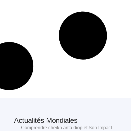
Actualités Mondiales
Comprendre cheikh anta diop et Son Impact