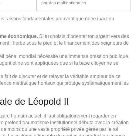
)
par des multinationales
rois raisons fondamentales prouvant que notre inaction
arme économique.
Si tu choisis d’orienter ton argent vers des
ent l’herbe sous le pied et le financement des seigneurs de
eil pénal mondial nécessite une immense pression publique
bougent et ne sont appliquées que si la base citoyenne se
 fait de discuter et de relayer la véritable ampleur de ce
silence médiatique honteux qui protège systématiquement les
iale de Léopold II
astre humain actuel, il faut obligatoirement regarder en
Le profond traumatisme institutionnel débute avec la création
 de moins qu’une vaste propriété privée gérée par le roi
ècle. Le système effroyable de quotas de production imposé