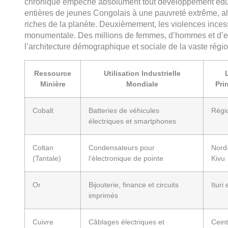
chronique empêche absolument tout développement éduca
entières de jeunes Congolais à une pauvreté extrême, alo
riches de la planète. Deuxièmement, les violences ince
monumentale. Des millions de femmes, d’hommes et d’enfa
l’architecture démographique et sociale de la vaste régi
Ressource
Utilisation Industrielle
Minière
Mondiale
Pri
Cobalt
Batteries de véhicules
Régi
électriques et smartphones
Coltan
Condensateurs pour
Nord
(Tantale)
l’électronique de pointe
Kivu
Or
Bijouterie, finance et circuits
Ituri
imprimés
Cuivre
Câblages électriques et
Ceint