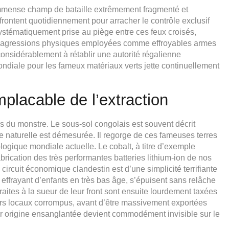
 immense champ de bataille extrêmement fragmenté et
frontent quotidiennement pour arracher le contrôle exclusif
systématiquement prise au piège entre ces feux croisés,
des agressions physiques employées comme effroyables armes
nsidérablement à rétablir une autorité régalienne
ondiale pour les fameux matériaux verts jette continuellement
lacable de l’extraction
s du monstre. Le sous-sol congolais est souvent décrit
 naturelle est démesurée. Il regorge de ces fameuses terres
ologique mondiale actuelle. Le cobalt, à titre d’exemple
rication des très performantes batteries lithium-ion de nos
 circuit économique clandestin est d’une simplicité terrifiante
 effrayant d’enfants en très bas âge, s’épuisent sans relâche
aites à la sueur de leur front sont ensuite lourdement taxées
irs locaux corrompus, avant d’être massivement exportées
eur origine ensanglantée devient commodément invisible sur le