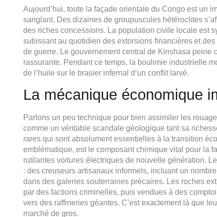
Aujourd’hui, toute la façade orientale du Congo est un
sanglant. Des dizaines de groupuscules hétéroclites s’af
des riches concessions. La population civile locale est 
subissant au quotidien des extorsions financières et 
de guerre. Le gouvernement central de Kinshasa peine co
rassurante. Pendant ce temps, la boulimie industrielle m
de l’huile sur le brasier infernal d’un conflit larvé.
La mécanique économique imp
Parlons un peu technique pour bien assimiler les rouage
comme un véritable scandale géologique tant sa richesse
rares qui sont absolument essentielles à la transition éc
emblématique, est le composant chimique vital pour la fab
rutilantes voitures électriques de nouvelle génération. Le
: des creuseurs artisanaux informels, incluant un nombre
dans des galeries souterraines précaires. Les roches extr
par des factions criminelles, puis vendues à des compto
vers des raffineries géantes. C’est exactement là que l
marché de gros.