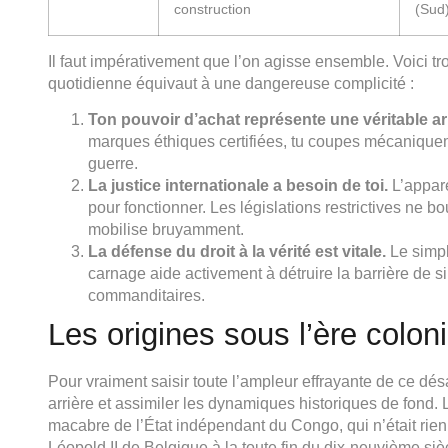
construction
(Sud
Il faut impérativement que l’on agisse ensemble. Voici t
quotidienne équivaut à une dangereuse complicité :
Ton pouvoir d’achat représente une véritable 
marques éthiques certifiées, tu coupes mécaniquem
guerre.
La justice internationale a besoin de toi.
L’appar
pour fonctionner. Les législations restrictives ne 
mobilise bruyamment.
La défense du droit à la vérité est vitale.
Le simple
carnage aide activement à détruire la barrière de 
commanditaires.
Les origines sous l’ère colon
Pour vraiment saisir toute l’ampleur effrayante de ce dés
arrière et assimiler les dynamiques historiques de fond. 
macabre de l’État indépendant du Congo, qui n’était rien
Léopold II de Belgique à la toute fin du dix-neuvième si