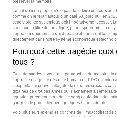
préserver la mémoire.
Le but de mon propos n’est pas de te faire un cours acadé
comme on le ferait autour d’un café. Aujourd’hui, en 20
cette violence systémique doit impérativement cesser. L
sans aucun filtre diplomatique, pour espérer briser ce cycl
tragédie monumentale qui dépasse allègrement les simples
directement dans notre système économique et technolo
Pourquoi cette tragédie quot
tous ?
Tu te demandes sans doute pourquoi ce drame lointain dev
frappante est que le désastre humain en RDC est intrins
L’exploitation souvent illégale de minerais cruciaux comm
dizaines de groupes armés qui s’acharnent à semer la te
équation purement morbide : le sang coule dans des min
gadgets de pointe tiennent quelques heures de plus.
Voici plusieurs exemples concrets de l’impact direct de ce 