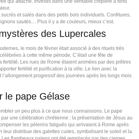
yée qui attache. Investis dans une véritable crêpière à fond
leur.
sucrés et salés dans des petits bols individuels. Confitures,
pignons sautés… Plus il y a de couleurs, mieux c’est.
 mystères des Lupercales
ernes, le mois de février était associé à des rituels très
célébrées à cette même période. C’était une fête de
la fertilité. Les rues de Rome étaient animées par des prêtres
ter fertilité et purification à la ville. Le lien avec la
nt l’allongement progressif des journées après les longs mois
ar le pape Gélase
embler un peu plus à ce que nous connaissons. Le pape
 par une célébration chrétienne : la présentation de Jésus au
ompenser les pèlerins fatigués qui arrivaient à Rome après
eur distribue des galettes cuites, symbolisant le soleil et la
e. Les flambeaux païens ont été remplacés par des cierges