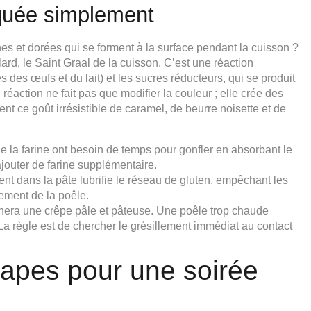
iquée simplement
es et dorées qui se forment à la surface pendant la cuisson ?
lard, le Saint Graal de la cuisson. C’est une réaction
des œufs et du lait) et les sucres réducteurs, qui se produit
éaction ne fait pas que modifier la couleur ; elle crée des
 ce goût irrésistible de caramel, de beurre noisette et de
 la farine ont besoin de temps pour gonfler en absorbant le
ajouter de farine supplémentaire.
nt dans la pâte lubrifie le réseau de gluten, empêchant les
lement de la poêle.
nera une crêpe pâle et pâteuse. Une poêle trop chaude
t. La règle est de chercher le grésillement immédiat au contact
tapes pour une soirée