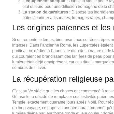
L’équipement adéquat :
Oublie la vieille poêle ra
plat et lourd pour une diffusion homogène de la cha
La station de garnitures :
Dispose tes ingrédients 
pâtes à tartiner artisanales, fromages râpés, cham
Les origines païennes et les
Si on remonte le temps, bien avant nos soirées crêpes mod
intenses. Dans l’ancienne Rome, les Lupercales étaient 
purification, dédiée à Faunus, le dieu de la nature et de 
qui couraient en brandissant des lanières de peau pour appor
lumière était déjà omniprésent, car ces rituels marquaie
sombres de l’hiver.
La récupération religieuse p
C’est au Ve siècle que les choses ont commencé à ress
Gélase Ier a décidé de remplacer ces festivités païennes
Temple, exactement quarante jours après Noël. Pour réc
un long voyage, ce pape visionnaire aurait ordonné qu’on l
lumière divine par leur forme ronde et leur couleur doré