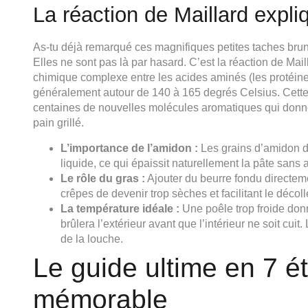
La réaction de Maillard expl
As-tu déjà remarqué ces magnifiques petites taches brun
Elles ne sont pas là par hasard. C’est la réaction de Mail
chimique complexe entre les acides aminés (les protéines 
généralement autour de 140 à 165 degrés Celsius. Cette r
centaines de nouvelles molécules aromatiques qui donnent
pain grillé.
L’importance de l’amidon :
Les grains d’amidon de
liquide, ce qui épaissit naturellement la pâte sans 
Le rôle du gras :
Ajouter du beurre fondu directeme
crêpes de devenir trop sèches et facilitant le décol
La température idéale :
Une poêle trop froide don
brûlera l’extérieur avant que l’intérieur ne soit cui
de la louche.
Le guide ultime en 7 é
mémorable