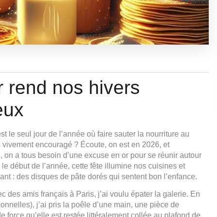
 rend nos hivers
eux
st le seul jour de l’année où faire sauter la nourriture au
 vivement encouragé ? Écoute, on est en 2026, et
le, on a tous besoin d’une excuse en or pour se réunir autour
e début de l’année, cette fête illumine nos cuisines et
ant : des disques de pâte dorés qui sentent bon l’enfance.
vec des amis français à Paris, j’ai voulu épater la galerie. En
ionnelles), j’ai pris la poêle d’une main, une pièce de
de force qu’elle est restée littéralement collée au plafond de