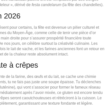
eleur », dérivé de
festa candelarum
(la fête des chandelles).
en 2026
ésent pour certains, la fête est devenue un pilier culturel et
nnes du Moyen-Âge, comme celle de tenir une pièce d’or
 main droite pour s’assurer prospérité financière toute
 nos jours, on célèbre surtout la créativité culinaire. Les
ois le lait de vache, et les farines anciennes font un retour en
et de la chaleur reste absolument intact.
âte à crêpes
nte de la farine, des œufs et du lait, se cache une chimie
ts, tu ne fais pas juste une soupe épaisse. Tu déclenches
 gluténine), qui vont s’associer pour former le fameux réseau
immédiatement après l’avoir mixée, ce gluten est encore tendu
rêpes seront caoutchouteuses et rétréciront à la cuisson. Le
lètement, garantissant une texture fondante et légère.