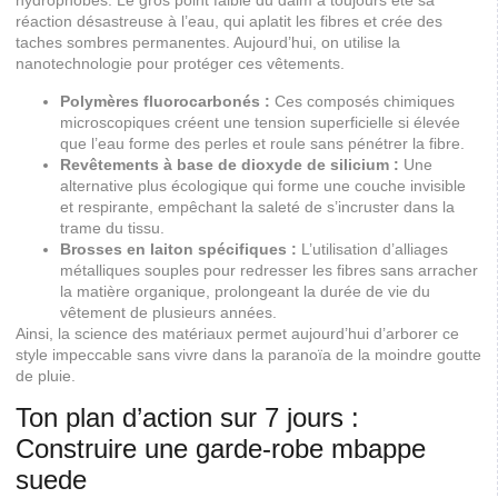
hydrophobes. Le gros point faible du daim a toujours été sa
réaction désastreuse à l’eau, qui aplatit les fibres et crée des
taches sombres permanentes. Aujourd’hui, on utilise la
nanotechnologie pour protéger ces vêtements.
Polymères fluorocarbonés :
Ces composés chimiques
microscopiques créent une tension superficielle si élevée
que l’eau forme des perles et roule sans pénétrer la fibre.
Revêtements à base de dioxyde de silicium :
Une
alternative plus écologique qui forme une couche invisible
et respirante, empêchant la saleté de s’incruster dans la
trame du tissu.
Brosses en laiton spécifiques :
L’utilisation d’alliages
métalliques souples pour redresser les fibres sans arracher
la matière organique, prolongeant la durée de vie du
vêtement de plusieurs années.
Ainsi, la science des matériaux permet aujourd’hui d’arborer ce
style impeccable sans vivre dans la paranoïa de la moindre goutte
de pluie.
Ton plan d’action sur 7 jours :
Construire une garde-robe mbappe
suede