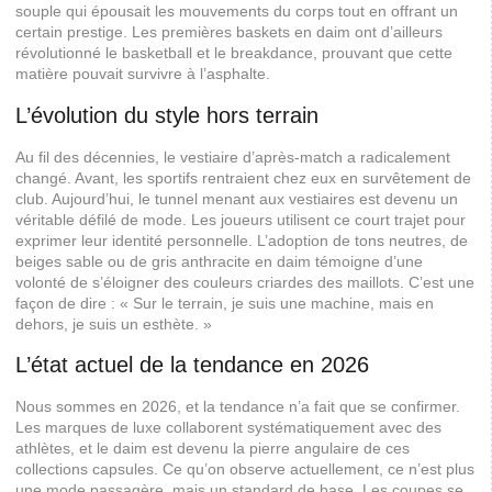
souple qui épousait les mouvements du corps tout en offrant un
certain prestige. Les premières baskets en daim ont d’ailleurs
révolutionné le basketball et le breakdance, prouvant que cette
matière pouvait survivre à l’asphalte.
L’évolution du style hors terrain
Au fil des décennies, le vestiaire d’après-match a radicalement
changé. Avant, les sportifs rentraient chez eux en survêtement de
club. Aujourd’hui, le tunnel menant aux vestiaires est devenu un
véritable défilé de mode. Les joueurs utilisent ce court trajet pour
exprimer leur identité personnelle. L’adoption de tons neutres, de
beiges sable ou de gris anthracite en daim témoigne d’une
volonté de s’éloigner des couleurs criardes des maillots. C’est une
façon de dire : « Sur le terrain, je suis une machine, mais en
dehors, je suis un esthète. »
L’état actuel de la tendance en 2026
Nous sommes en 2026, et la tendance n’a fait que se confirmer.
Les marques de luxe collaborent systématiquement avec des
athlètes, et le daim est devenu la pierre angulaire de ces
collections capsules. Ce qu’on observe actuellement, ce n’est plus
une mode passagère, mais un standard de base. Les coupes se