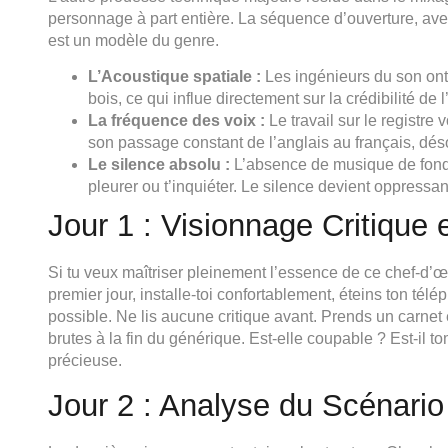
personnage à part entière. La séquence d’ouverture, av
est un modèle du genre.
L’Acoustique spatiale :
Les ingénieurs du son ont
bois, ce qui influe directement sur la crédibilité de 
La fréquence des voix :
Le travail sur le registre 
son passage constant de l’anglais au français, déso
Le silence absolu :
L’absence de musique de fond 
pleurer ou t’inquiéter. Le silence devient oppressa
Jour 1 : Visionnage Critique e
Si tu veux maîtriser pleinement l’essence de ce chef-d’œu
premier jour, installe-toi confortablement, éteins ton télé
possible. Ne lis aucune critique avant. Prends un carnet 
brutes à la fin du générique. Est-elle coupable ? Est-il t
précieuse.
Jour 2 : Analyse du Scénario