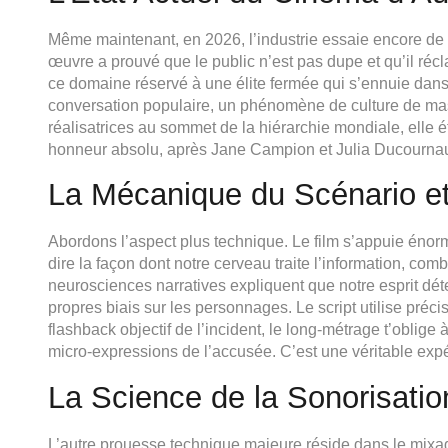
Même maintenant, en 2026, l’industrie essaie encore de 
œuvre a prouvé que le public n’est pas dupe et qu’il réc
ce domaine réservé à une élite fermée qui s’ennuie dans 
conversation populaire, un phénomène de culture de mass
réalisatrices au sommet de la hiérarchie mondiale, elle é
honneur absolu, après Jane Campion et Julia Ducourna
La Mécanique du Scénario et
Abordons l’aspect plus technique. Le film s’appuie énorm
dire la façon dont notre cerveau traite l’information, co
neurosciences narratives expliquent que notre esprit détes
propres biais sur les personnages. Le script utilise préc
flashback objectif de l’incident, le long-métrage t’oblige 
micro-expressions de l’accusée. C’est une véritable expé
La Science de la Sonorisatio
L’autre prouesse technique majeure réside dans le mixag