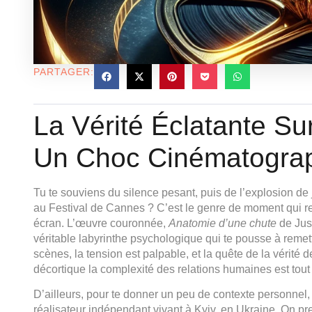
PARTAGER:
La Vérité Éclatante Su
Un Choc Cinématogra
Tu te souviens du silence pesant, puis de l’explosion de
au Festival de Cannes ? C’est le genre de moment qui r
écran. L’œuvre couronnée,
Anatomie d’une chute
de Just
véritable labyrinthe psychologique qui te pousse à remet
scènes, la tension est palpable, et la quête de la vérité
décortique la complexité des relations humaines est tou
D’ailleurs, pour te donner un peu de contexte personnel, 
réalisateur indépendant vivant à Kyiv, en Ukraine. On pren