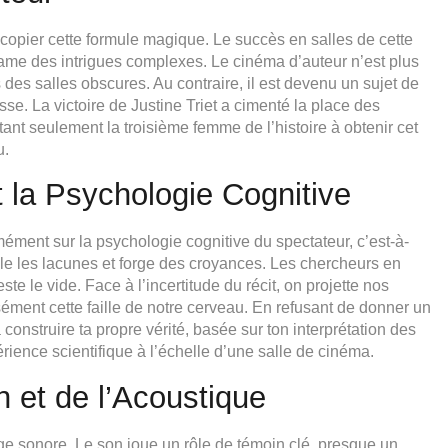
copier cette formule magique. Le succès en salles de cette
lame des intrigues complexes. Le cinéma d’auteur n’est plus
des salles obscures. Au contraire, il est devenu un sujet de
e. La victoire de Justine Triet a cimenté la place des
tant seulement la troisième femme de l’histoire à obtenir cet
u.
 la Psychologie Cognitive
ément sur la psychologie cognitive du spectateur, c’est-à-
mble les lacunes et forge des croyances. Les chercheurs en
te le vide. Face à l’incertitude du récit, on projette nos
isément cette faille de notre cerveau. En refusant de donner un
à construire ta propre vérité, basée sur ton interprétation des
rience scientifique à l’échelle d’une salle de cinéma.
n et de l’Acoustique
e sonore. Le son joue un rôle de témoin clé, presque un