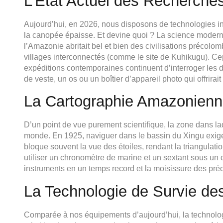
L’État Actuel des Recherche
Aujourd’hui, en 2026, nous disposons de technologies i
la canopée épaisse. Et devine quoi ? La science moderne
l’Amazonie abritait bel et bien des civilisations précolo
villages interconnectés (comme le site de Kuhikugu). Cep
expéditions contemporaines continuent d’interroger les 
de veste, un os ou un boîtier d’appareil photo qui offrirait
La Cartographie Amazonien
D’un point de vue purement scientifique, la zone dans laq
monde. En 1925, naviguer dans le bassin du Xingu exig
bloque souvent la vue des étoiles, rendant la triangulat
utiliser un chronomètre de marine et un sextant sous un 
instruments en un temps record et la moisissure des préc
La Technologie de Survie d
Comparée à nos équipements d’aujourd’hui, la technolo