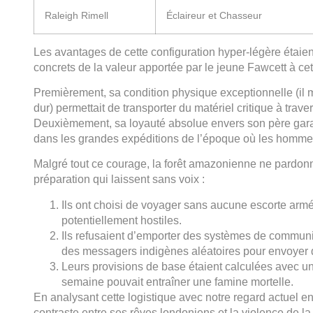
Raleigh Rimell
Éclaireur et Chasseur
Les avantages de cette configuration hyper-légère étaient
concrets de la valeur apportée par le jeune Fawcett à cet
Premièrement, sa condition physique exceptionnelle (il me
dur) permettait de transporter du matériel critique à tra
Deuxièmement, sa loyauté absolue envers son père garan
dans les grandes expéditions de l’époque où les hommes p
Malgré tout ce courage, la forêt amazonienne ne pardonne
préparation qui laissent sans voix :
Ils ont choisi de voyager sans aucune escorte armé
potentiellement hostiles.
Ils refusaient d’emporter des systèmes de communic
des messagers indigènes aléatoires pour envoyer d
Leurs provisions de base étaient calculées avec une
semaine pouvait entraîner une famine mortelle.
En analysant cette logistique avec notre regard actuel e
contraste entre ses rêves londoniens et la violence de la 