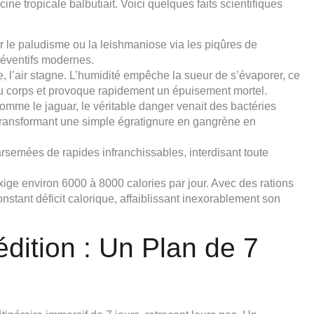
cine tropicale balbutiait. Voici quelques faits scientifiques
ar le paludisme ou la leishmaniose via les piqûres de
éventifs modernes.
 l’air stagne. L’humidité empêche la sueur de s’évaporer, ce
du corps et provoque rapidement un épuisement mortel.
omme le jaguar, le véritable danger venait des bactéries
 transformant une simple égratignure en gangrène en
arsemées de rapides infranchissables, interdisant toute
ge environ 6000 à 8000 calories par jour. Avec des rations
onstant déficit calorique, affaiblissant inexorablement son
édition : Un Plan de 7