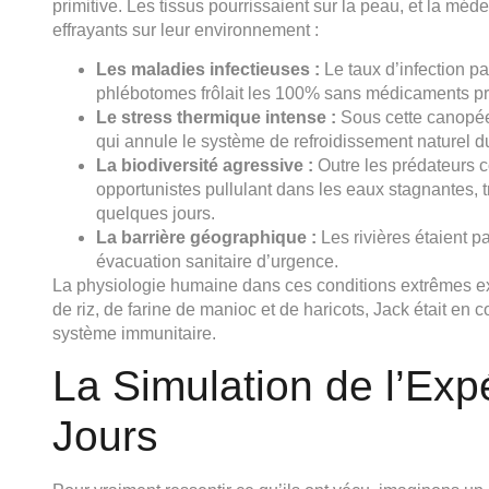
primitive. Les tissus pourrissaient sur la peau, et la méde
effrayants sur leur environnement :
Les maladies infectieuses :
Le taux d’infection p
phlébotomes frôlait les 100% sans médicaments pr
Le stress thermique intense :
Sous cette canopée,
qui annule le système de refroidissement naturel 
La biodiversité agressive :
Outre les prédateurs c
opportunistes pullulant dans les eaux stagnantes,
quelques jours.
La barrière géographique :
Les rivières étaient p
évacuation sanitaire d’urgence.
La physiologie humaine dans ces conditions extrêmes exi
de riz, de farine de manioc et de haricots, Jack était en c
système immunitaire.
La Simulation de l’Exp
Jours