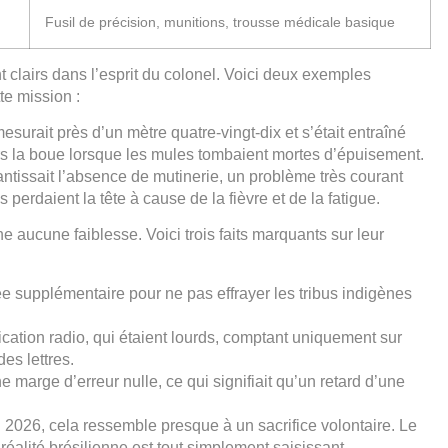
Fusil de précision, munitions, trousse médicale basique
 clairs dans l’esprit du colonel. Voici deux exemples
te mission :
surait près d’un mètre quatre-vingt-dix et s’était entraîné
vers la boue lorsque les mules tombaient mortes d’épuisement.
tissait l’absence de mutinerie, un problème très courant
erdaient la tête à cause de la fièvre et de la fatigue.
 aucune faiblesse. Voici trois faits marquants sur leur
e supplémentaire pour ne pas effrayer les tribus indigènes
ation radio, qui étaient lourds, comptant uniquement sur
es lettres.
 marge d’erreur nulle, ce qui signifiait qu’un retard d’une
n 2026, cela ressemble presque à un sacrifice volontaire. Le
réalité brésilienne est tout simplement saisissant.