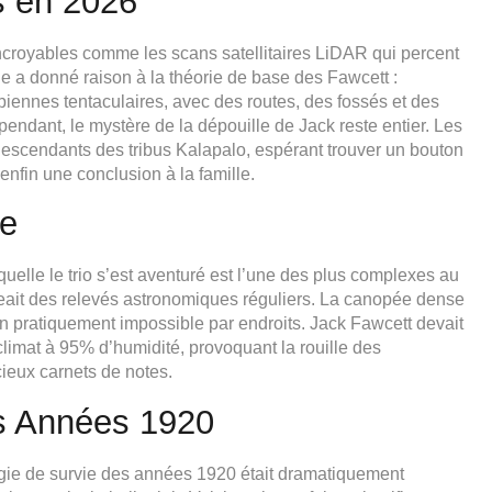
s en 2026
ncroyables comme les scans satellitaires LiDAR qui percent
 a donné raison à la théorie de base des Fawcett :
mbiennes tentaculaires, avec des routes, des fossés et des
endant, le mystère de la dépouille de Jack reste entier. Les
descendants des tribus Kalapalo, espérant trouver un bouton
 enfin une conclusion à la famille.
ne
uelle le trio s’est aventuré est l’une des plus complexes au
eait des relevés astronomiques réguliers. La canopée dense
ion pratiquement impossible par endroits. Jack Fawcett devait
climat à 95% d’humidité, provoquant la rouille des
ieux carnets de notes.
es Années 1920
gie de survie des années 1920 était dramatiquement