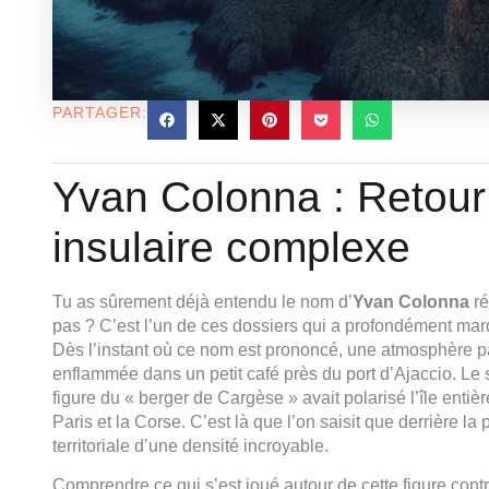
PARTAGER:
Yvan Colonna : Retour 
insulaire complexe
Tu as sûrement déjà entendu le nom d’
Yvan Colonna
ré
pas ? C’est l’un de ces dossiers qui a profondément marqu
Dès l’instant où ce nom est prononcé, une atmosphère par
enflammée dans un petit café près du port d’Ajaccio. Le 
figure du « berger de Cargèse » avait polarisé l’île entièr
Paris et la Corse. C’est là que l’on saisit que derrière 
territoriale d’une densité incroyable.
Comprendre ce qui s’est joué autour de cette figure contr