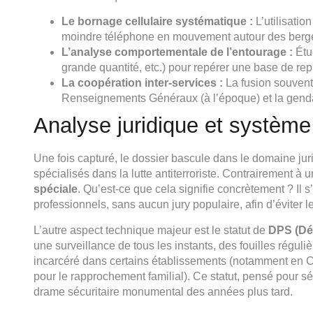
Le bornage cellulaire systématique :
L’utilisatio
moindre téléphone en mouvement autour des berge
L’analyse comportementale de l’entourage :
Étud
grande quantité, etc.) pour repérer une base de repl
La coopération inter-services :
La fusion souvent 
Renseignements Généraux (à l’époque) et la genda
Analyse juridique et système
Une fois capturé, le dossier bascule dans le domaine juri
spécialisés dans la lutte antiterroriste. Contrairement à
spéciale
. Qu’est-ce que cela signifie concrètement ? Il
professionnels, sans aucun jury populaire, afin d’éviter l
L’autre aspect technique majeur est le statut de
DPS (Dét
une surveillance de tous les instants, des fouilles régulièr
incarcéré dans certains établissements (notamment en Co
pour le rapprochement familial). Ce statut, pensé pour sé
drame sécuritaire monumental des années plus tard.